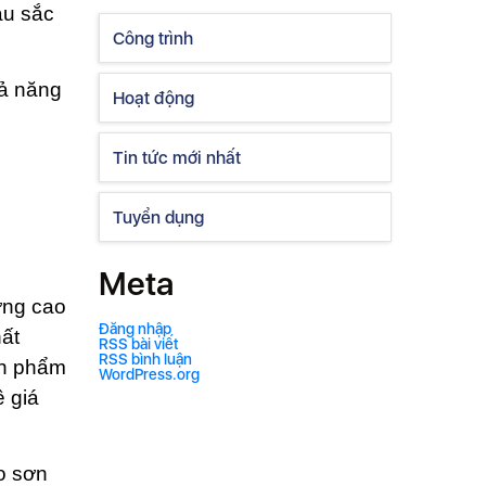
àu sắc
Công trình
hả năng
Hoạt động
Tin tức mới nhất
Tuyển dụng
Meta
ợng cao
Đăng nhập
hất
RSS bài viết
RSS bình luận
ản phẩm
WordPress.org
ề giá
o sơn