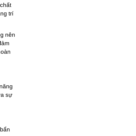
 chất
ng trí
ng nên
 đảm
hoàn
 năng
ừa sự
 bẩn