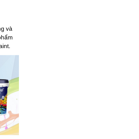
ng và
 phẩm
int.