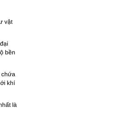
ư vật
đại
độ bền
ì chứa
ới khí
hất là