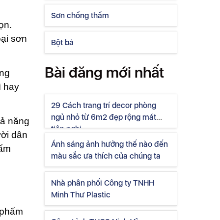
Sơn chống thấm
ọn.
ại sơn
Bột bả
Bài đăng mới nhất
ăng
ì hay
29 Cách trang trí decor phòng
ngủ nhỏ từ 6m2 đẹp rộng mát
hả năng
tiện nghi
ười dân
Ánh sáng ảnh hưởng thế nào đến
nấm
màu sắc ưa thích của chúng ta
Nhà phân phối Công ty TNHH
Minh Thư Plastic
n phẩm