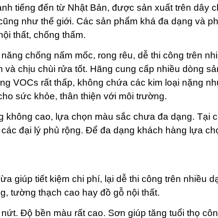
nh tiếng đến từ Nhật Bản, được sản xuất trên dây 
Á cũng như thế giới. Các sản phẩm khá đa dạng và p
ội thất, chống thấm.
năng chống nấm mốc, rong rêu, dễ thi công trên nhi
 và chịu chùi rửa tốt. Hãng cung cấp nhiều dòng sả
g VOCs rất thấp, không chứa các kim loại nặng nh
cho sức khỏe, thân thiện với môi trường.
 không cao, lựa chọn màu sắc chưa đa dạng. Tại c
các đại lý phủ rộng. Để đa dạng khách hàng lựa ch
a giúp tiết kiệm chi phí, lại dễ thi công trên nhiều 
g, tường thạch cao hay đồ gỗ nội thất.
 nứt. Độ bền màu rất cao. Sơn giúp tăng tuổi thọ côn