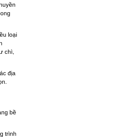
chuyền
hong
ều loại
n
ư chì,
ác địa
ọn.
dạng bề
g trình