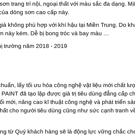
ơn trang trí nội, ngoại thất với màu sắc đa dạng. M
t của dòng sơn cao cấp này.
á không phù hợp với khí hậu tại Miền Trung. Do k
n này kém. Dễ bị bong tróc và bay màu …
huẩn, lấy tối ưu hóa công nghệ vật liệu mới chất lư
PAINT đã tạo lập được giá trị tiêu dùng đẳng cấp c
 mới, nâng cao kĩ thuật công nghệ và phát triển s
 nhất cho người tiêu dùng cũng như sức cạnh tranh v
ởng từ Quý khách hàng sẽ là động lực vững chắc ch