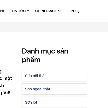
ÌNH
TIN TỨC
CHÍNH SÁCH
LIÊN HỆ
Danh mục sản
phẩm
g
Sơn nội thất
c một
ch
Sơn ngoại thất
g Việt
Sơn lót