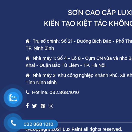
SƠN CAO CẤP LUX
KIẾN TẠO KIỆT TÁC KHÔN
Trụ sở chính: Số 21 - Đường Bích Đào - Phố T
TP. Ninh Bình
Nhà máy 1: Số 4 - Lô 8 - Cụm CN vừa và nhỏ 
Khai - Quận Bắc Từ Liêm - TP. Hà Nội
Nhà máy 2: Khu công nghiệp Khánh Phú, Xã K
Tỉnh Ninh Bình
Hotline: 032.868.1010
032 868 1010
@Copyright 2021 Lux Paint all rights reserved.