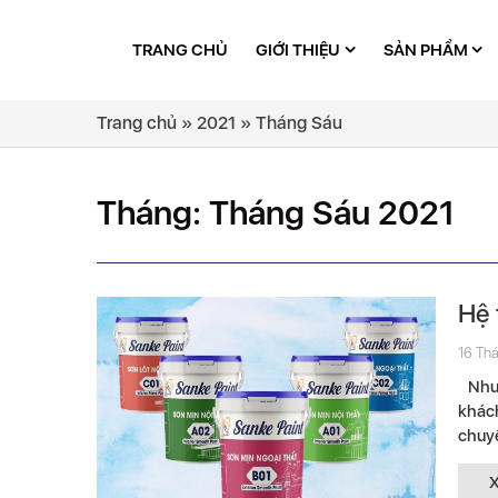
TRANG CHỦ
GIỚI THIỆU
SẢN PHẨM
Trang chủ
»
2021
»
Tháng Sáu
Tháng:
Tháng Sáu 2021
Hệ 
16 Thá
Nhu c
khách
chuyê