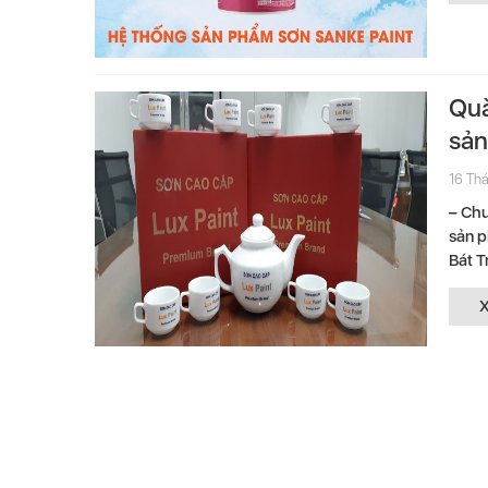
Quà
sản
16 Thá
– Chư
sản p
Bát T