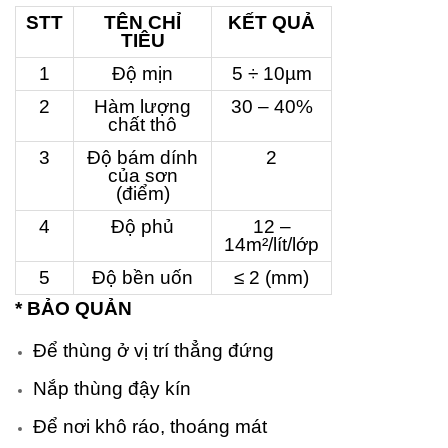
STT
TÊN CHỈ
KẾT QUẢ
TIÊU
1
Độ mịn
5 ÷ 10µm
2
Hàm lượng
30 – 40%
chất thô
3
Độ bám dính
2
của sơn
(điểm)
4
Độ phủ
12 –
14m²/lít/lớp
5
Độ bền uốn
≤ 2 (mm)
* BẢO QUẢN
Để thùng ở vị trí thẳng đứng
Nắp thùng đậy kín
Để nơi khô ráo, thoáng mát