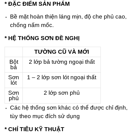
* ĐẶC ĐIỂM SẢN PHẨM
Bề mặt hoàn thiện láng mịn, độ che phủ cao,
chống nấm mốc.
* HỆ THỐNG SƠN ĐỀ NGHỊ
TƯỜNG CŨ VÀ MỚI
Bột
2 lớp bả tường ngoại thất
bả
Sơn
1 – 2 lớp sơn lót ngoại thất
lót
Sơn
2 lớp sơn phủ
phủ
Các hệ thống sơn khác có thể được chỉ định,
tùy theo mục đích sử dụng
* CHỈ TIÊU KỸ THUẬT