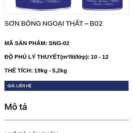
SƠN BÓNG NGOẠI THẤT – B02
MÃ SẢN PHẨM:
SNG-02
ĐỘ PHỦ LÝ THUYẾT(m²/lít/lớp):
10 - 12
THỂ TÍCH:
19kg - 5,2kg
GIÁ: LIÊN HỆ
Mô tả