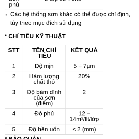
phủ
Các hệ thống sơn khác có thể được chỉ định,
tùy theo mục đích sử dụng
* CHỈ TIÊU KỸ THUẬT
STT
TÊN CHỈ
KẾT QUẢ
TIÊU
1
Độ mịn
5 ÷ 7µm
2
Hàm lượng
20%
chất thô
3
Độ bám dính
2
của sơn
(điểm)
4
Độ phủ
12 –
14m²/lít/lớp
5
Độ bền uốn
≤ 2 (mm)
* BẢO QUẢN