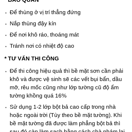
Để thùng ở vị trí thẳng đứng
Nắp thùng đậy kín
Để nơi khô ráo, thoáng mát
Tránh nơi có nhiệt độ cao
* TƯ VẤN THI CÔNG
Để thi công hiệu quả thì bề mặt sơn cần phải
khô và được vệ sinh sẽ các vết bụi bẩn, dầu
mỡ, rêu mốc cũng như lớp tường cũ độ ẩm
tường khồng quá 16%
Sử dụng 1-2 lớp bột bả cao cấp trong nhà
hoặc ngoài trời (Tùy theo bề mặt tường). Khi
bề mặt tường đã được làm phẳng bột bả thì
sau đó càn làm sạch bằng cách chà nhám lại