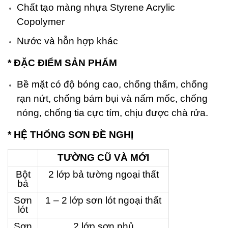
Chất tạo màng nhựa Styrene Acrylic
Copolymer
Nước và hỗn hợp khác
* ĐẶC ĐIỂM SẢN PHẨM
Bề mặt có độ bóng cao, chống thấm, chống
rạn nứt, chống bám bụi và nấm mốc, chống
nóng, chống tia cực tím, chịu được chà rửa.
* HỆ THỐNG SƠN ĐỀ NGHỊ
TƯỜNG CŨ VÀ MỚI
Bột
2 lớp bả tường ngoại thất
bả
Sơn
1 – 2 lớp sơn lót ngoại thất
lót
Sơn
2 lớp sơn phủ