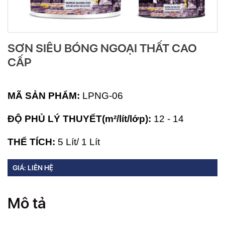
SƠN SIÊU BÓNG NGOẠI THẤT CAO
CẤP
MÃ SẢN PHẨM:
LPNG-06
ĐỘ PHỦ LÝ THUYẾT(m²/lít/lớp):
12 - 14
THỂ TÍCH:
5
Lít/ 1 Lít
GIÁ: LIÊN HỆ
Mô tả